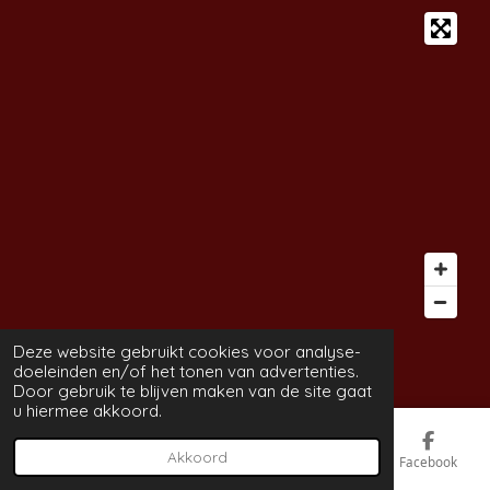
c
s
a
k
e
t
t
T
b
a
s
o
o
g
A
k
o
r
p
k
a
p
m
© 2022 - 2026 nailstudio-evelyne.be
Deze website gebruikt cookies voor analyse-
Powered by
JouwWeb
doeleinden en/of het tonen van advertenties.
Door gebruik te blijven maken van de site gaat
u hiermee akkoord.
Akkoord
E-mailadres
Telefoonnummer
Kaart
Facebook